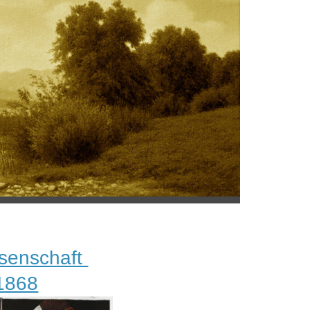
senschaft
 1868